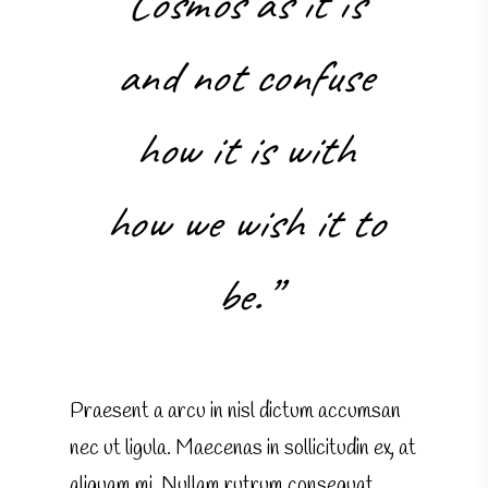
Cosmos as it is
and not confuse
how it is with
how we wish it to
be.”
Praesent a arcu in nisl dictum accumsan
nec ut ligula. Maecenas in sollicitudin ex, at
aliquam mi. Nullam rutrum consequat